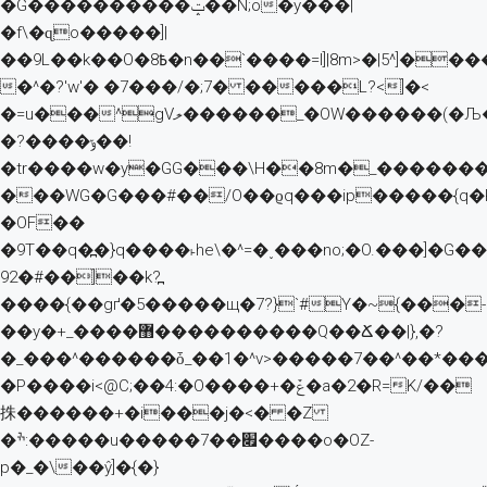
�G����������ݓ��N;o�y���|
�f\�ɋo�����]|
��9L��k��O�߿8�n��`����=l]|8m>�|5^]����~ut�e�����������/m�H���Ӎ����K߻���X
�^�?'w'� �7���/�;7� �����L?<]�<
�=u���^gVލ������_�OW������(�Љ������C��?
�?����ݹ��!
�tr����w�y�GG���\H��8m�_�������
���WG�G���#��/O��ϱq���ip�����{q�R
�OF��
�9T��q�߽�}q����˫he\�^=�˯���no;�O.���]�G���
�[��#�92�k?߽
����{��gґ�5�����щ�7?}`#Y�~{���-
��y�+_����޻����������Q��Ճ��|},�?
�_���^������ȱ_��1�^v>�����7��^��*���N
�P����і<@C;��4:�O����+�ݞ�a�2�R=K/��
㧣������+�i���j�<� �Z
�ׯ:�����u�����׏��7����ο�OZ-
p�_�\��ŷ]�{�}