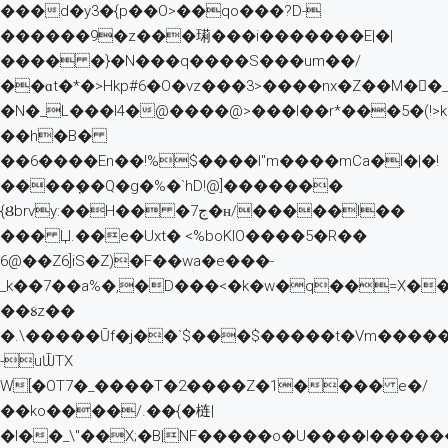
���d�y3�{p��O>��qo���?D-
������9�z���㻳���i�������E|�|
���� �}�N���q����S���um��/
��ɑt�*�>Hkp#6�O�vz���3>����nx�Z��M��_
�N�_L���l4�@����@>���l��r*���5�(!>k
��h�B�
��6����En��!%$����l"m����mCa�l�|�!
����ܼ��Q�g�%�`hD!@]�������
{Ȣbrvy:��H�� �7ج�ʜ/�����l��
��� Џ.��e�Uxt� <%boKlO����5�R��
6@��Z6]iS�Z)�F��wa�e���-
_k��7��a%�,�D���<�k�w�q��=X��
��᥍z��
�.\�����Ūf�j��`$���$�����t�Vm�����o
-uѾTX
W[�OT7�_����T�2����Z�1���� e�/
��ko����/.��{�梿|
�l��_\"��X;�B|NF�����o�U����I������