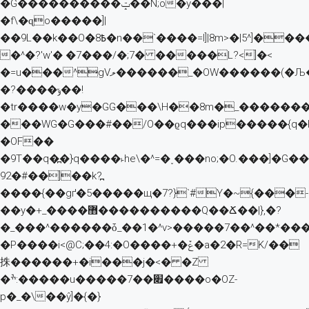
�G����������ݓ��N;o�y���|
�f\�ɋo�����]|
��9L��k��O�߿8�n��`����=l]|8m>�|5^]����~ut�e�����������/m�H���Ӎ����K߻���X
�^�?'w'� �7���/�;7� �����L?<]�<
�=u���^gVލ������_�OW������(�Љ������C��?
�?����ݹ��!
�tr����w�y�GG���\H��8m�_�������
���WG�G���#��/O��ϱq���ip�����{q�R
�OF��
�9T��q�߽�}q����˫he\�^=�˯���no;�O.���]�G���
�[��#�92�k?߽
����{��gґ�5�����щ�7?}`#Y�~{���-
��y�+_����޻����������Q��Ճ��|},�?
�_���^������ȱ_��1�^v>�����7��^��*���N
�P����і<@C;��4:�O����+�ݞ�a�2�R=K/��
㧣������+�i���j�<� �Z
�ׯ:�����u�����׏��7����ο�OZ-
p�_�\��ŷ]�{�}