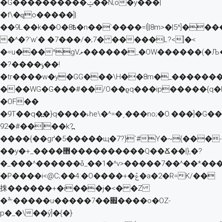
�G����������ݓ��N;o�y���|
�f\�ɋo�����]|
��9L��k��O�߿8�n��`����=l]|8m>�|5^]����~ut�e�����������/m�H���Ӎ����K߻���X
�^�?'w'� �7���/�;7� �����L?<]�<
�=u���^gVލ������_�OW������(�Љ������C��?
�?����ݹ��!
�tr����w�y�GG���\H��8m�_�������
���WG�G���#��/O��ϱq���ip�����{q�R
�OF��
�9T��q�߽�}q����˫he\�^=�˯���no;�O.���]�G���
�[��#�92�k?߽
����{��gґ�5�����щ�7?}`#Y�~{���-
��y�+_����޻����������Q��Ճ��|},�?
�_���^������ȱ_��1�^v>�����7��^��*���N
�P����і<@C;��4:�O����+�ݞ�a�2�R=K/��
㧣������+�i���j�<� �Z
�ׯ:�����u�����׏��7����ο�OZ-
p�_�\��ŷ]�{�}