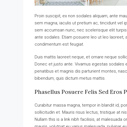
Proin suscipit, ex non sodales aliquam, ante maur
sem magna, iaculis ut pretium ac, tincidunt vel
sem accumsan nunc, nec scelerisque elit turpis e
ante sodales. Etiam posuere leo ut leo laoreet, a g
condimentum est feugiat.
Duis mattis laoreet neque, et ornare neque solli
Donec et justo ante. Vivamus egestas sodales 
penatibus et magnis dis parturient montes, nascet
bibendum, quis dictum metus mattis.
Phasellus Posuere Felis Sed Eros P
Curabitur massa magna, tempor in blandit id, port
sollicitudin et. Mauris risus lectus, tristique at ni
Nullam this is a link nibh facilisis, at malesuada 
mauris, volutpat eu varius malesuada, pulvinar eu 