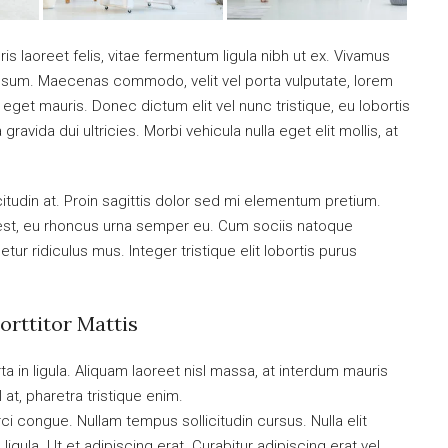
is laoreet felis, vitae fermentum ligula nibh ut ex. Vivamus
 ipsum. Maecenas commodo, velit vel porta vulputate, lorem
get mauris. Donec dictum elit vel nunc tristique, eu lobortis
ravida dui ultricies. Morbi vehicula nulla eget elit mollis, at
citudin at. Proin sagittis dolor sed mi elementum pretium.
est, eu rhoncus urna semper eu. Cum sociis natoque
ur ridiculus mus. Integer tristique elit lobortis purus
orttitor Mattis
a in ligula. Aliquam laoreet nisl massa, at interdum mauris
sl at, pharetra tristique enim.
orci congue. Nullam tempus sollicitudin cursus. Nulla elit
ligula. Ut et adipiscing erat. Curabitur adipiscing erat vel