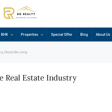
BHK
Properties
Special Offer
Blog
About Us
stry Should Be Using
e Real Estate Industry