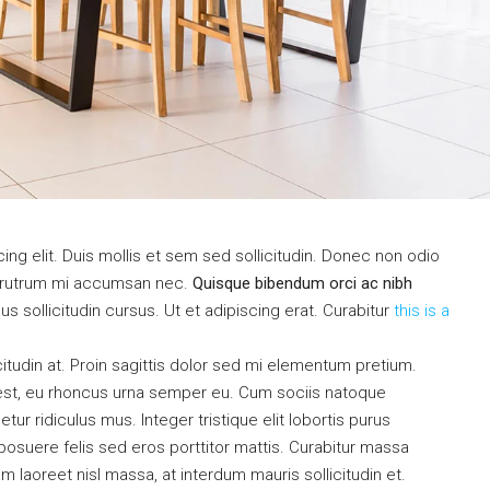
ng elit. Duis mollis et sem sed sollicitudin. Donec non odio
is rutrum mi accumsan nec.
Quisque bibendum orci ac nibh
 sollicitudin cursus. Ut et adipiscing erat. Curabitur
this is a
citudin at. Proin sagittis dolor sed mi elementum pretium.
est, eu rhoncus urna semper eu. Cum sociis natoque
ur ridiculus mus. Integer tristique elit lobortis purus
osuere felis sed eros porttitor mattis. Curabitur massa
uam laoreet nisl massa, at interdum mauris sollicitudin et.