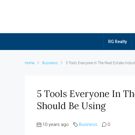
RG Realty
Home
Business
5 Tools Everyone In The Real Estate Indu
5 Tools Everyone In Th
Should Be Using
10 years ago
Business
0