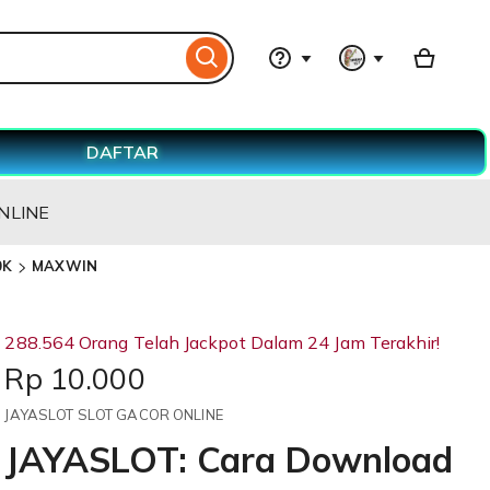
DAFTAR
NLINE
0K
MAXWIN
288.564 Orang Telah Jackpot Dalam 24 Jam Terakhir!
Price:
Rp 10.000
JAYASLOT SLOT GACOR ONLINE
JAYASLOT: Cara Download