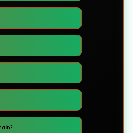
main?