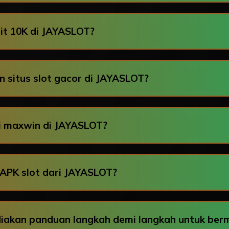
it 10K di JAYASLOT?
 situs slot gacor di JAYASLOT?
 maxwin di JAYASLOT?
PK slot dari JAYASLOT?
akan panduan langkah demi langkah untuk ber