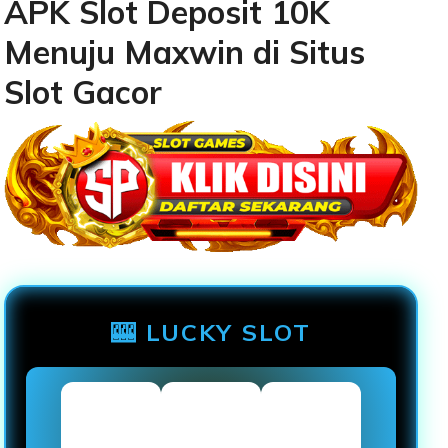
APK Slot Deposit 10K
Menuju Maxwin di Situs
Slot Gacor
🎰 LUCKY SLOT