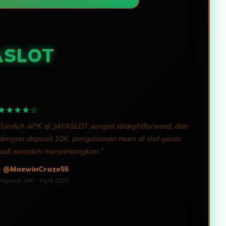
YASLOT
★★★★☆
“Unduh APK di JAYASLOT sangat straightforward, dan
dengan deposit 10K, pengalaman main di slot gacor
jadi semakin menyenangkan.”
- @MaxwinCraze55
Deposit 10K - April 2023