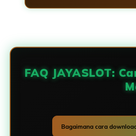
Loading...
FAQ JAYASLOT: Car
M
Bagaimana cara download