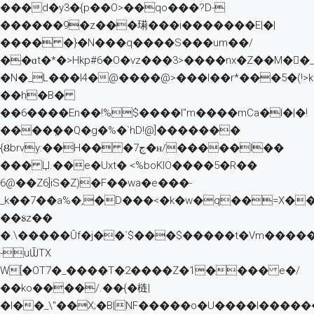
���d�y3�{p��O>��qo���?D-
������9�z���㻳���i�������E|�|
���� �}�N���q����S���um��/
��ɑt�*�>Hkp#6�O�vz���3>����nx�Z��M��_
�N�_L���l4�@����@>���l��r*���5�(!>k
��h�B�
��6����En��!%$����l"m����mCa�l�|�!
����ܼ��Q�g�%�`hD!@]�������
{Ȣbrvy:��H�� �7ج�ʜ/�����l��
��� Џ.��e�Uxt� <%boKlO����5�R��
6@��Z6]iS�Z)�F��wa�e���-
_k��7��a%�,�D���<�k�w�q��=X��
��᥍z��
�.\�����Ūf�j��`$���$�����t�Vm�����o
-uѾTX
W[�OT7�_����T�2����Z�1���� e�/
��ko����/.��{�梿|
�l��_\"��X;�B|NF�����o�U����I������