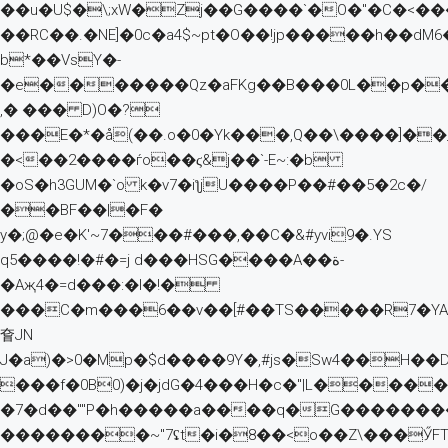
��u�U$�\;xW�Zj��G����`�O�"�C�<����
��RC��.�NE]�0c�a4$~pt�O��!jp�����h��dM6�8����wV�x[
b*��VsY�-
�e�������Qz�aFKg��B���0L��p�
,� ��� D)O�?
���E�*�å(��.o�0�Yk���,Q��\����]�
�<��2����ѓo��ϛ&j��`-E~:�b
�oS�h3GUM�`o k�v7�iƪjU����P��#��5�2c�/
��BF��|�F�
y�;@�e�K'~7���#���,��C�&#yvi9�.YS
q5����!�#�=j d���HSG����А��ة-
�Aҗ4�=d���:�I�!�
���C�m���6��v��[#��TS�����R7�YA
㚛JN
J�a)�>0�Μp�$d����9Y�,#js�Sw4��H��
���f�0B0)�j�jdG�4���H�c�"|L�����
�7�d��""P�h�����a����q�G��������
��������~"7ʢt�i�8��<o��Z\���ӲF