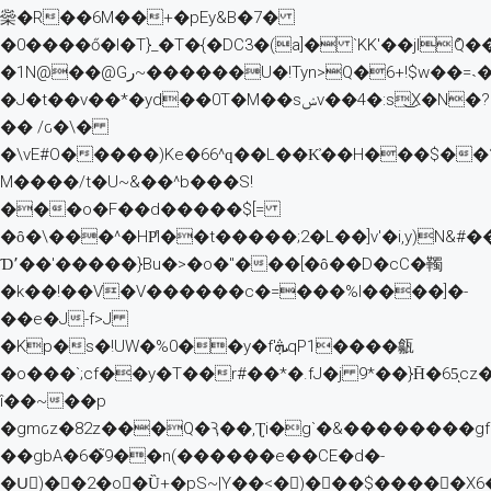
橤�R��6M��+�pEy&B�7�
�0����ő�I�T}_�T�{�DC3�(a]� `KK'��jIު
�1N@��@Gر~������U�!Tyn>Q�6+!$w��=˴� F�
�J�t��v��*�yd
��0T�M��sݾv��4�:s͜Χ�N�?
�� /ԍ�\�
�\vE#O�����)Ke�66^ԛ��L��K͐��H���$��
M����/t�U~&��^b���S!
���o�F��d�����$[=
�ȏ�\���^�HP̔I��t�����;2�L��]v'�i,y)N&
Ɗ٬��'�����}Bu�>�o�"���[�ȏ��D�cC�䪅
�k��!��V�V������c�=���%l����]�-
��e�J-f>J
�Kp�s�!UW�%0��y�f'ܞqP1����㽂
�o���`;cf��y�T��r#��*�.fJ�j 9*��}H̄�65ͅ
î��~��p
�gmԍz�82z���Q�Ԇ��,Ʈi�g`�&��������gf
��gbA�6�֮9��n(������e��CE�d�-
�Uِ)��2�o�Ȕ+�pS~|Y��<�)���$�����X6�K�h��=X