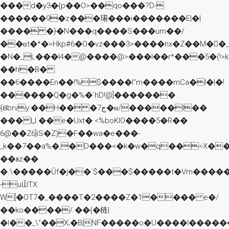
���d�y3�{p��O>��qo���?D-
������9�z���㻳���i�������E|�|
���� �}�N���q����S���um��/
��ɑt�*�>Hkp#6�O�vz���3>����nx�Z��M��_
�N�_L���l4�@����@>���l��r*���5�(!>k
��h�B�
��6����En��!%$����l"m����mCa�l�|�!
����ܼ��Q�g�%�`hD!@]�������
{Ȣbrvy:��H�� �7ج�ʜ/�����l��
��� Џ.��e�Uxt� <%boKlO����5�R��
6@��Z6]iS�Z)�F��wa�e���-
_k��7��a%�,�D���<�k�w�q��=X��
��᥍z��
�.\�����Ūf�j��`$���$�����t�Vm�����o
-uѾTX
W[�OT7�_����T�2����Z�1���� e�/
��ko����/.��{�梿|
�l��_\"��X;�B|NF�����o�U����I������